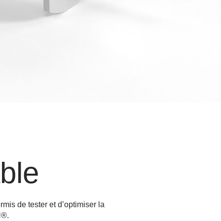
able
is de tester et d’optimiser la
H®.