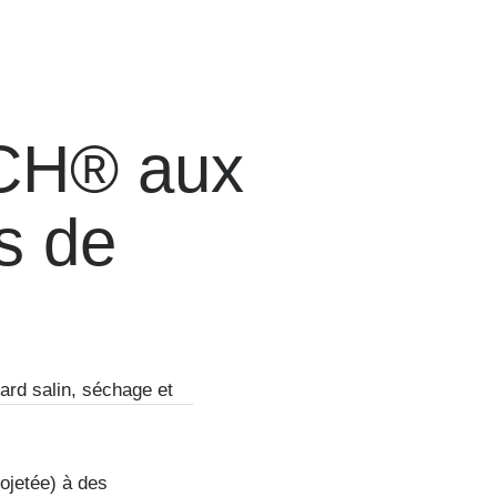
CH® aux
s de
lard salin, séchage et
ojetée) à des