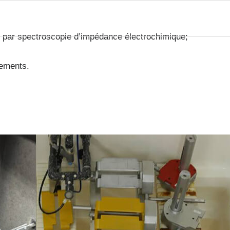
 par spectroscopie d’impédance électrochimique;
tements.