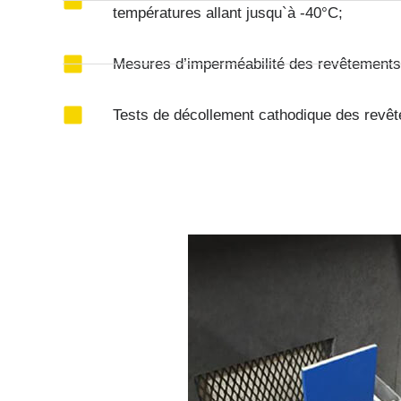
températures allant jusqu`à -40°C;
Mesures d’imperméabilité des revêtements
Tests de décollement cathodique des revê